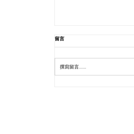
留言
撰寫留言......
天國是......._鍾耀文牧師_馬太
福音 13：44-52
©
香港路德會沐恩堂
​將軍澳
運隆路2號
地下沐恩堂