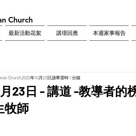
an Church
最新活動花絮
講壇回應
本週家事報告
eran Church
2022年10月23日
讀畢需時 1 分鐘
0月23日 - 講道 -教導者的榜
生牧師