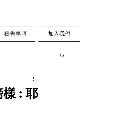
禱告事項
加入我們
樣 : 耶