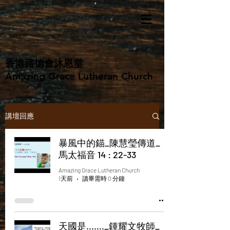
​香港路德會沐恩堂
Amazing Grace Lutheran Church
講壇回應
暴風中的錨_陳慧瑩傳道_
馬太福音 14 : 22-33
Amazing Grace Lutheran Church
1天前
讀畢需時 0 分鐘
天國是......._鍾耀文牧師_