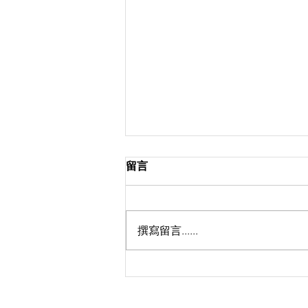
留言
撰寫留言......
天國是......._鍾耀文牧師_馬太
福音 13：44-52