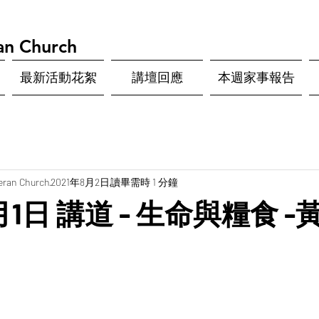
an Church
最新活動花絮
講壇回應
本週家事報告
eran Church
2021年8月2日
讀畢需時 1 分鐘
8月1日 講道 - 生命與糧食 