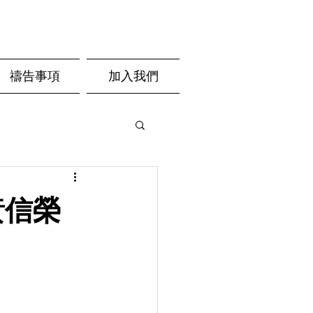
禱告事項
加入我們
-黃信榮