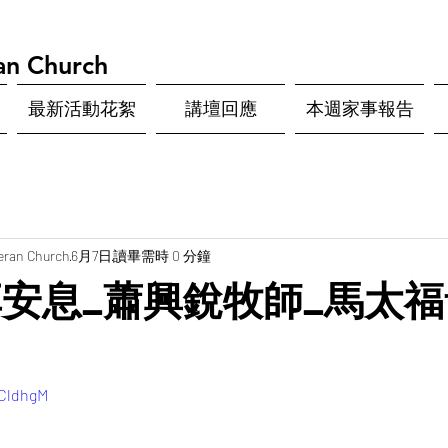
an Church
最新活動花絮
講壇回應
本週家事報告
eran Church
6月7日
讀畢需時 0 分鐘
安息_蕭興銳牧師_馬太福音
XCldhgM