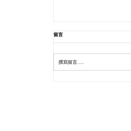
留言
撰寫留言......
天國是......._鍾耀文牧師_馬太
福音 13：44-52
©
香港路德會沐恩堂
​將軍澳
運隆路2號
地下沐恩堂