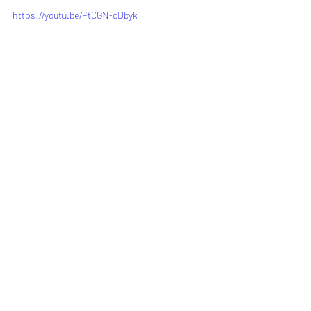
https://youtu.be/PtCGN-cDbyk