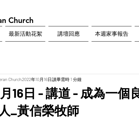
an Church
最新活動花絮
講壇回應
本週家事報告
eran Church
2022年10月16日
讀畢需時 1 分鐘
0月16日 - 講道 - 成為一
人_黃信榮牧師