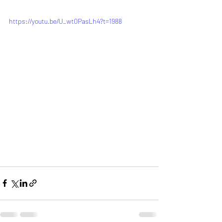
https://youtu.be/U_wt0PasLh4?t=1988