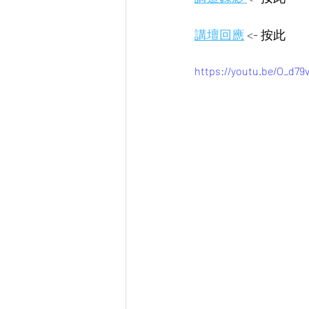
講壇回應
 <- 按此 
https://youtu.be/O_d79v