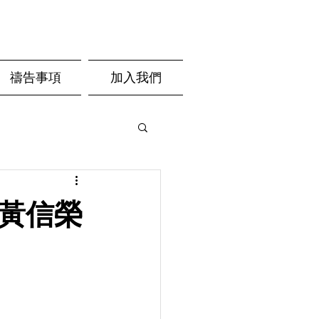
禱告事項
加入我們
- 黃信榮