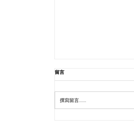
留言
撰寫留言......
天國是......._鍾耀文牧師_馬太
福音 13：44-52