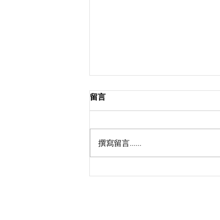
留言
撰寫留言......
天國是......._鍾耀文牧師_馬太
福音 13：44-52
©
香港路德會沐恩堂