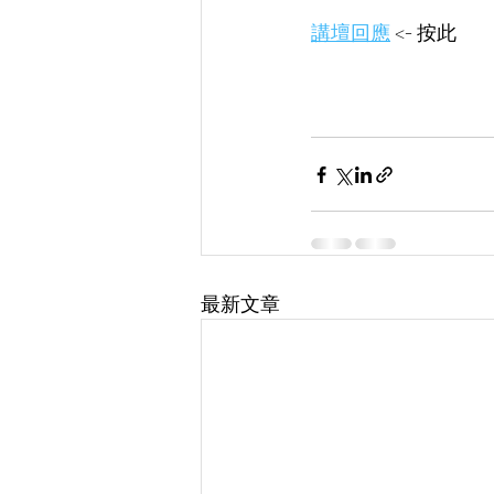
講壇回應
 <- 按此 
最新文章