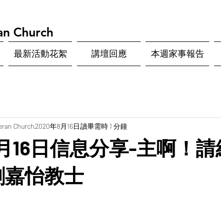
an Church
最新活動花絮
講壇回應
本週家事報告
eran Church
2020年8月16日
讀畢需時 1 分鐘
8月16日信息分享-主啊！
劉嘉怡教士