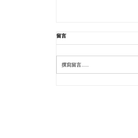
留言
撰寫留言......
天國是......._鍾耀文牧師_馬太
福音 13：44-52
©
香港路德會沐恩堂
​將軍澳
運隆路2號
地下沐恩堂