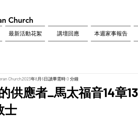
an Church
最新活動花絮
講壇回應
本週家事報告
eran Church
2023年8月6日
讀畢需時 0 分鐘
的供應者_馬太福音14章13
教士