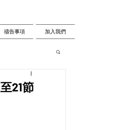
禱告事項
加入我們
至21節