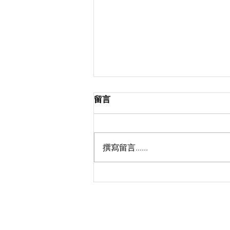
留言
撰寫留言......
天國是......._鍾耀文牧師_馬太
福音 13：44-52
©
香港路德會沐恩堂