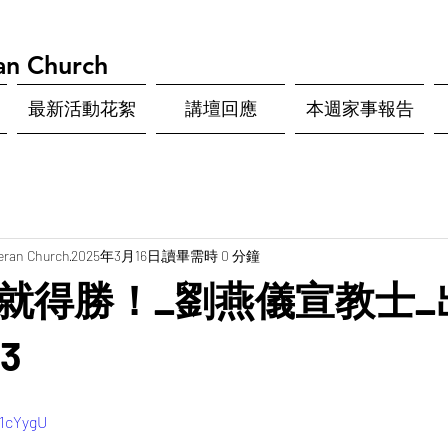
an Church
最新活動花絮
講壇回應
本週家事報告
eran Church
2025年3月16日
讀畢需時 0 分鐘
就得勝！_劉燕儀宣教士_
3
n1cYygU